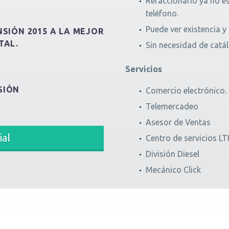
Refaccionario ya no e
teléfono.
Puede ver existencia y 
NSIÓN 2015 A LA MEJOR
TAL.
Sin necesidad de catá
Servicios
SIÓN
Comercio electrónico.
Telemercadeo
Asesor de Ventas
ial
Centro de servicios L
División Diesel
Mecánico Click