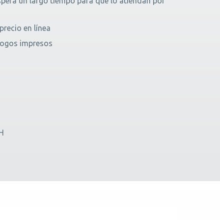
spera un largo tiempo para que lo atiendan por
precio en línea
logos impresos
TH