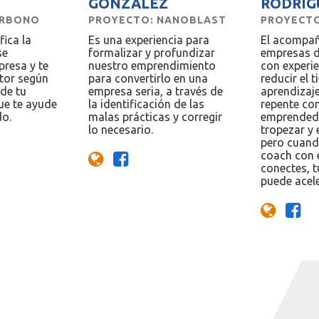
GONZÁLEZ
RODRÍG
PROYECTO: NANOBLAST
PROYECTO
ARBONO
Es una experiencia para
El acompa
ica la
formalizar y profundizar
empresas d
se
nuestro emprendimiento
con experie
presa y te
para convertirlo en una
reducir el 
tor según
empresa seria, a través de
aprendizaj
 de tu
la identificación de las
repente c
ue te ayude
malas prácticas y corregir
emprended
do.
lo necesario.
tropezar y
pero cuand
coach con 
conectes, t
puede acele