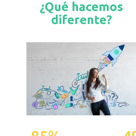
¿Qué hacemos
diferente?
85
%
5