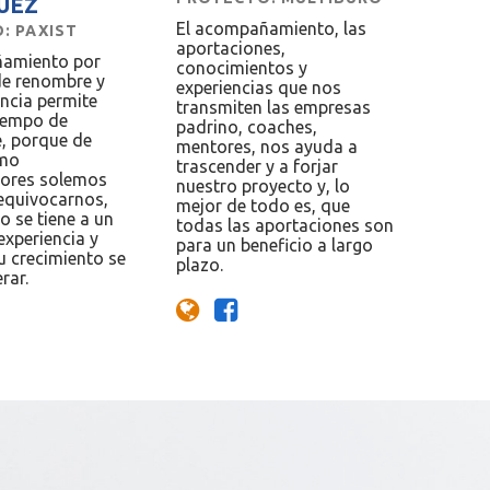
UEZ
El acompañamiento, las
: PAXIST
aportaciones,
ñamiento por
conocimientos y
e renombre y
experiencias que nos
ncia permite
transmiten las empresas
tiempo de
padrino, coaches,
e, porque de
mentores, nos ayuda a
omo
trascender y a forjar
ores solemos
nuestro proyecto y, lo
 equivocarnos,
mejor de todo es, que
o se tiene a un
todas las aportaciones son
experiencia y
para un beneficio a largo
u crecimiento se
plazo.
rar.