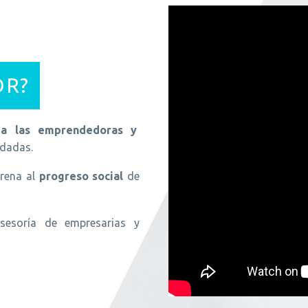
OR?
 a las emprendedoras y
idadas.
arena al
progreso social
de
asesoría de empresarias y