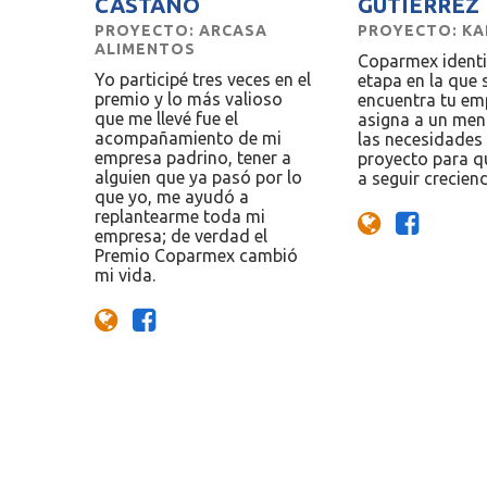
CASTAÑO
GUTIÉRREZ
PROYECTO: ARCASA
PROYECTO: K
ALIMENTOS
Coparmex identif
Yo participé tres veces en el
etapa en la que 
premio y lo más valioso
encuentra tu em
que me llevé fue el
asigna a un men
acompañamiento de mi
las necesidades
empresa padrino, tener a
proyecto para q
alguien que ya pasó por lo
a seguir crecien
que yo, me ayudó a
replantearme toda mi
empresa; de verdad el
Premio Coparmex cambió
mi vida.